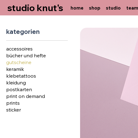
studio knut's
home
shop
studio
tea
kategorien
accessoires
bücher und hefte
gutscheine
keramik
klebetattoos
kleidung
postkarten
print on demand
prints
sticker