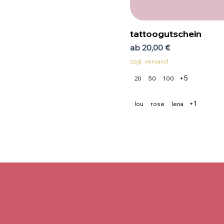
tattoogutschein
sale-preis
ab
20,00 €
zzgl. versand
+5
20
50
100
+1
lou
rose
lena