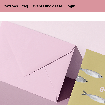
m
tattoos
faq
events und gäste
login