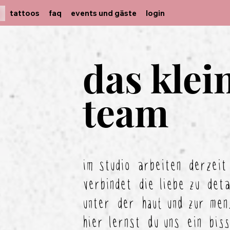
tattoos
faq
events und gäste
login
m
das klei
team
im studio arbeiten derzeit 
verbindet die liebe zu det
unter der haut und zur men
hier lernst du uns ein bis