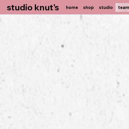
studio knut's
home
shop
studio
tea