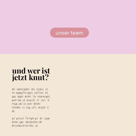
unser team
und wer ist
jetzt knut?
der namensgeber des studios ist
ein handgefertigtes stofftier mit
ganz langen armen. für umarmungen,
wenn man sie braucht. er sitzt im
regal und ist unser kleiner
reminder to stay soft, despite it
all.
auf wunsch fertigen wir dir sogar
deinen ganz individuellen und
personalisierten knut an.