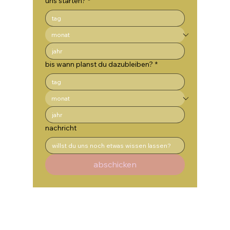
uns starten?
*
bis wann planst du dazubleiben?
*
nachricht
abschicken