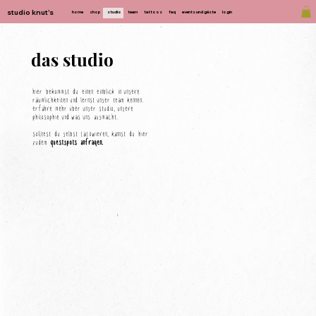
studio knut's
home
shop
team
tattoos
faq
events und gäste
login
studio
das studio
hier bekommst du einen einblick in unsere
räumlichkeiten und lernst unser team kennen.
erfahre mehr über unser studio, unsere
philosophie und was uns ausmacht.
solltest du selbst tätowieren, kannst du hier
zudem
guestspots anfragen
.