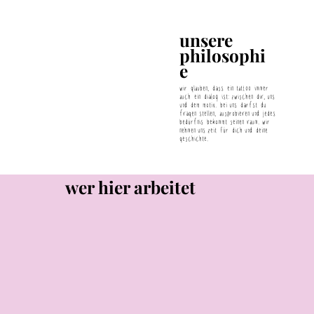
unsere
philosophi
e
wir glauben, dass ein tattoo immer
auch ein dialog ist: zwischen dir, uns
und dem motiv. bei uns darfst du
fragen stellen, ausprobieren und jedes
bedürfnis bekommt seinen raum. wir
nehmen uns zeit für dich und deine
geschichte.
wer hier arbeitet
© 2024
bob sala