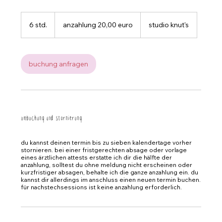
anzahlung
20,00
6 std.
6
anzahlung 20,00 euro
studio knut's
euro
s
t
d
.
buchung anfragen
umbuchung und stornierung
du kannst deinen termin bis zu sieben kalendertage vorher
stornieren. bei einer fristgerechten absage oder vorlage
eines ärztlichen attests erstatte ich dir die hälfte der
anzahlung, solltest du ohne meldung nicht erscheinen oder
kurzfristiger absagen, behalte ich die ganze anzahlung ein. du
kannst dir allerdings im anschluss einen neuen termin buchen.
für nachstechsessions ist keine anzahlung erforderlich.