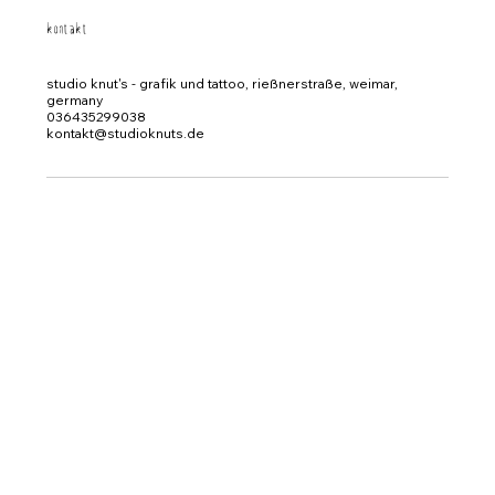
kontakt
studio knut's - grafik und tattoo, rießnerstraße, weimar,
germany
036435299038
kontakt@studioknuts.de