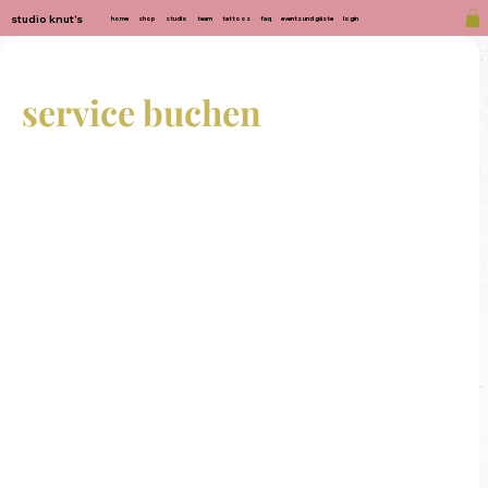
studio knut's
home
shop
studio
team
tattoos
faq
events und gäste
login
service buchen