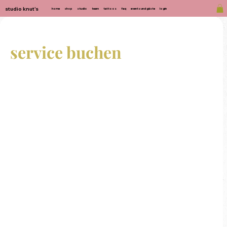
studio knut's
home
shop
studio
team
tattoos
faq
events und gäste
login
service buchen