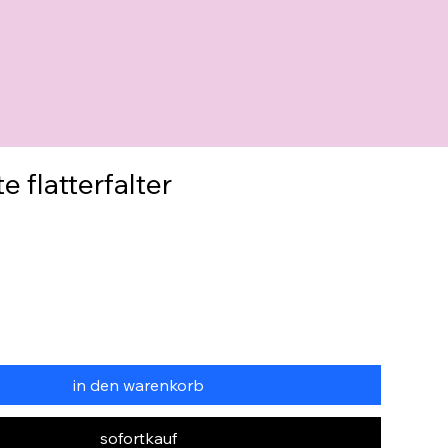
e flatterfalter
in den warenkorb
sofortkauf