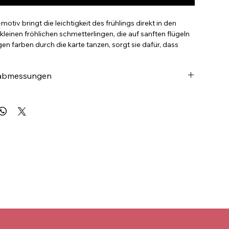
-motiv bringt die leichtigkeit des frühlings direkt in den
 kleinen fröhlichen schmetterlingen, die auf sanften flügeln
gen farben durch die karte tanzen, sorgt sie dafür, dass
 auf besondere weise ankommt. die postkarte ist perfekt
erksamkeiten, herzliche grüße oder einfach, um jemandem
 abmessungen
chenken. es sind oft die kleinen dinge, die den größten
chen!
lem postkartenkarton
und beschreibbar