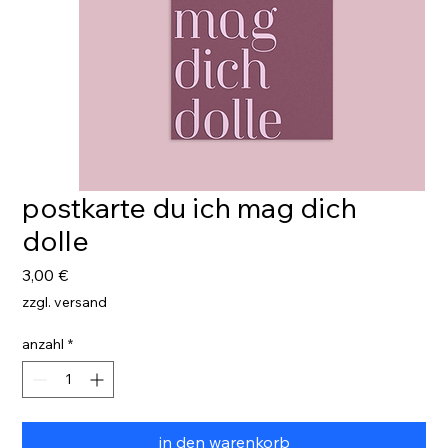
postkarte du ich mag dich
dolle
preis
3,00 €
zzgl. versand
anzahl
*
in den warenkorb