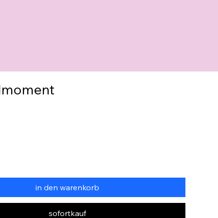
allmoment
in den warenkorb
sofortkauf