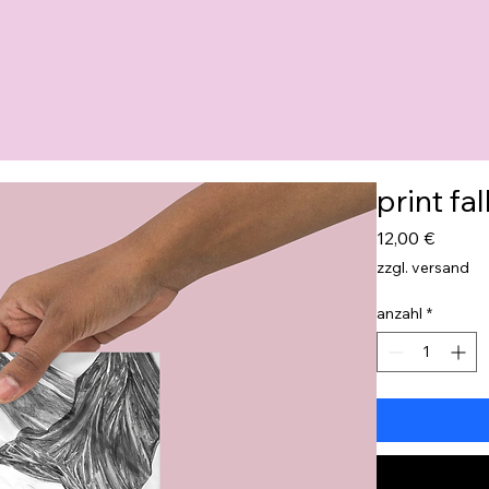
print f
preis
12,00 €
zzgl. versand
anzahl
*